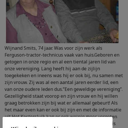
Wijnand Smits, 74 jaar. Was voor zijn werk als
Ferguson-tractor-technicus vaak van huis.Geboren en
getogen in onze regio en al een tiental jaren lid van
onze vereniging. Lang heeft hij aan de zijlijn
toegekeken en ineens was hij er ook bij, nu samen met
zijn vrouw. Zij was al een aantal jaren eerder lid, een
van onze oudere leden dus.”Een geweldige vereniging”.
Gezelligheid staat voorop en zijn vrouw en hij willen
graag betrokken zijn bij wat er allemaal gebeurt! Als
het maar even kan er ook bij zijn en met de informatie
uit Het Kostersluik kan er ook weinig meer vergeten
worden. ”Het blad bevalt goed, prima”.Regelmatig is