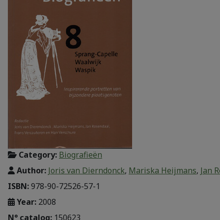
Category:
Biografieën
Author:
Joris van Dierndonck
,
Mariska Heijmans
,
Jan 
ISBN:
978-90-72526-57-1
Year:
2008
N° catalog:
150623