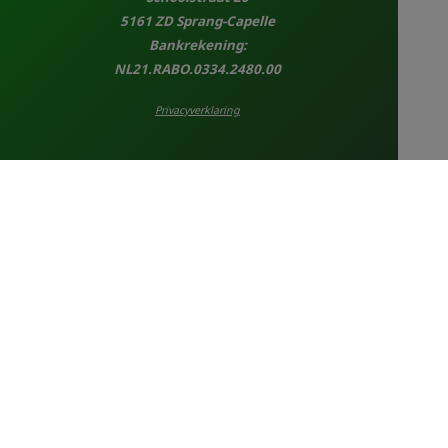
5161 ZD Sprang-Capelle
Bankrekening:
NL21.RABO.0334.2480.00
Privacyverklaring