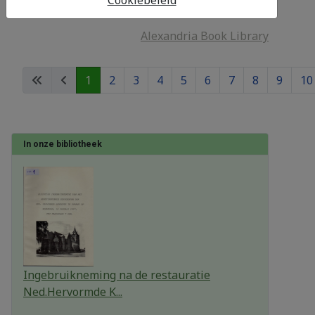
Cookiebeleid
Alexandria Book Library
1
2
3
4
5
6
7
8
9
10
In onze bibliotheek
Ingebruikneming na de restauratie
Ned.Hervormde K...