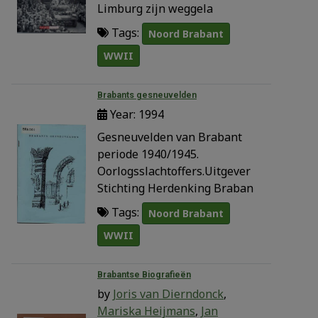
Limburg zijn weggela
Tags:
Noord Brabant
WWII
Brabants gesneuvelden
Year: 1994
Gesneuvelden van Brabant
periode 1940/1945.
Oorlogsslachtoffers.Uitgever
Stichting Herdenking Braban
Tags:
Noord Brabant
WWII
Brabantse Biografieën
by
Joris van Dierndonck
,
Mariska Heijmans
,
Jan