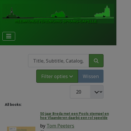
Title, Subtitle, Catalog, ISBN
Filter opties
Wissen
COM_CONTENT_LIST_LIMI
All books:
202
50 jaar Breda met een Pools stempel en
hoe Vlaanderen daarbij een rol speelde
by
Tom Peeters