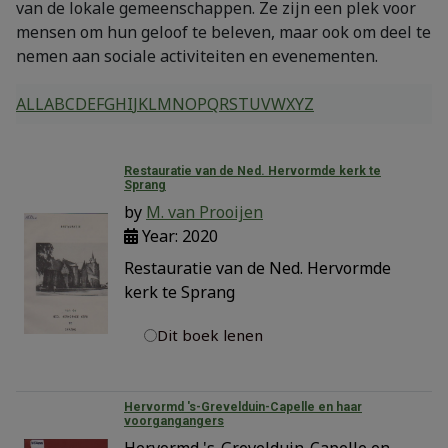
van de lokale gemeenschappen. Ze zijn een plek voor
mensen om hun geloof te beleven, maar ook om deel te
nemen aan sociale activiteiten en evenementen.
ALL
A
B
C
D
E
F
G
H
I
J
K
L
M
N
O
P
Q
R
S
T
U
V
W
X
Y
Z
Restauratie van de Ned. Hervormde kerk te
Sprang
by
M. van Prooijen
Year: 2020
Restauratie van de Ned. Hervormde
kerk te Sprang
Dit boek lenen
Hervormd 's-Grevelduin-Capelle en haar
voorgangangers
Hervormd 's-Grevelduin-Capelle en