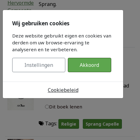
Sprang.
Dit boek lenen
Wij gebruiken cookies
Tags:
Religie
Sprang Capelle
Deze website gebruikt eigen en cookies van
derden om uw browse-ervaring te
analyseren en te verbeteren.
Hervormde Gemeente Sprang
by
Pieter Brinissen Santen van
Instellingen
Akkoord
Year: 1985
Geschiedenis 375 jaar Hervormde
Gemeente Sprang. Uitgever Kerkeraad
Cookiebeleid
Sprang.
Dit boek lenen
Tags:
Religie
Sprang Capelle