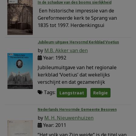
In de schaduw van des booms sierlijkheid
Een historische impressie van de
Gereformeerde kerk te Sprang van
1835 tot 1997. Herdenkingsui
Jubileum-uitgave Hervormd Kerkblad Voetius
by
M.B. Akker van den
Year: 1992
Jubileumuitgave van het regionale
kerkblad ‘Voetius’ dat wekelijks
verschijnt en dat gezamenlijk
Tags:
Langstraat
Religie
Nederlands Hervormde Gemeente Besoyen
by
M. H. Nieuwenhuizen
Year: 2011
”Het volk van Zijn weide” is de titel van