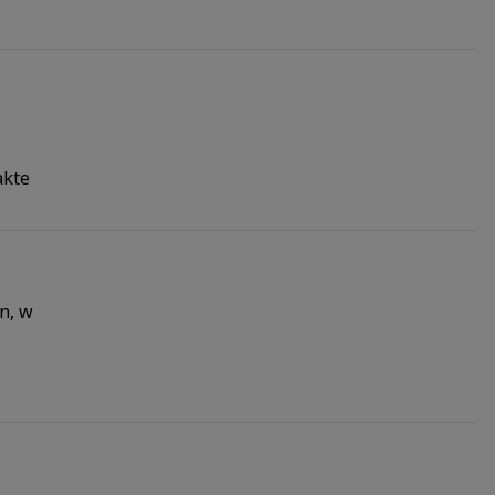
akte
n, w