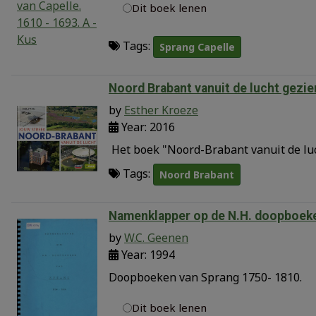
Dit boek lenen
Tags:
Sprang Capelle
Noord Brabant vanuit de lucht gezie
by
Esther Kroeze
Year: 2016
Het boek "Noord-Brabant vanuit de luc
Tags:
Noord Brabant
Namenklapper op de N.H. doopboek
by
W.C. Geenen
Year: 1994
Doopboeken van Sprang 1750- 1810.
Dit boek lenen