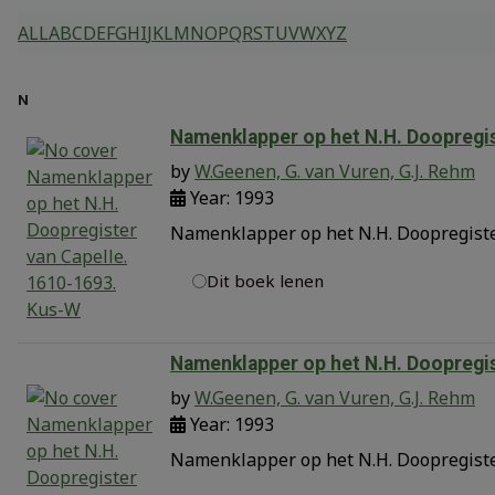
ALL
A
B
C
D
E
F
G
H
I
J
K
L
M
N
O
P
Q
R
S
T
U
V
W
X
Y
Z
N
Namenklapper op het N.H. Doopregis
by
W.Geenen, G. van Vuren, G.J. Rehm
Year: 1993
Namenklapper op het N.H. Doopregister
Dit boek lenen
Namenklapper op het N.H. Doopregist
by
W.Geenen, G. van Vuren, G.J. Rehm
Year: 1993
Namenklapper op het N.H. Doopregister 