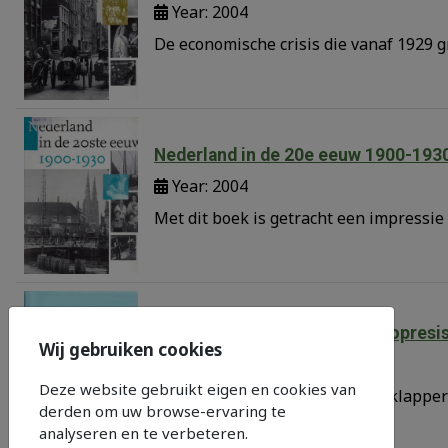
Year: 2004
De economische crisis die vanaf 1929 
Nederland in de 20e eeuw 1900-193
Year: 2004
Met dit boek is getracht een impressie
Namenklapper op het N.H. doopresis
Wij gebruiken cookies
Year: 1990
Deze website gebruikt eigen en cookies van
Fonetisch - alfabetische namenklapper
derden om uw browse-ervaring te
analyseren en te verbeteren.