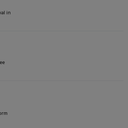
al in
 ee
form