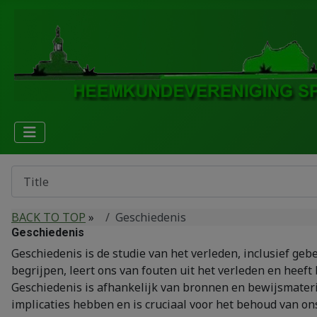
BACK TO TOP
»
Geschiedenis
Geschiedenis
Geschiedenis is de studie van het verleden, inclusief g
begrijpen, leert ons van fouten uit het verleden en heeft 
Geschiedenis is afhankelijk van bronnen en bewijsmateriaa
implicaties hebben en is cruciaal voor het behoud van ons