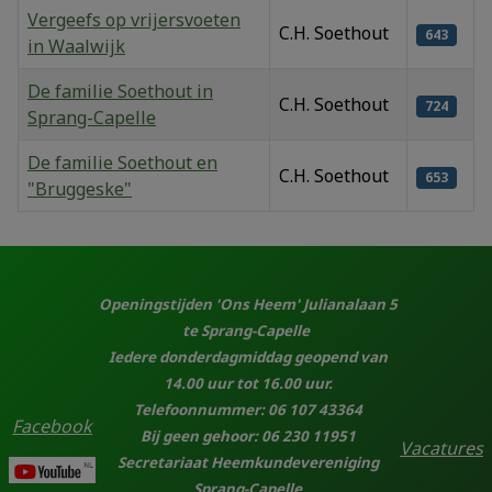
Vergeefs op vrijersvoeten
C.H. Soethout
643
in Waalwijk
De familie Soethout in
C.H. Soethout
724
Sprang-Capelle
De familie Soethout en
C.H. Soethout
653
"Bruggeske"
Artikelen
Openingstijden 'Ons Heem' Julianalaan 5
te Sprang-Capelle
Iedere donderdagmiddag geopend van
14.00 uur tot 16.00 uur.
Telefoonnummer: 06 107 43364
Facebook
Bij geen gehoor: 06 230 11951
Vacatures
Secretariaat Heemkundevereniging
Sprang-Capelle